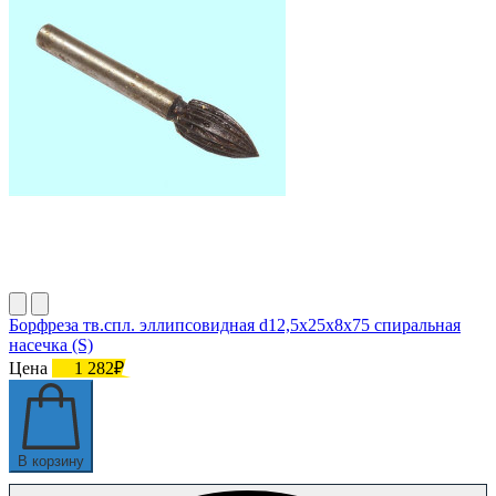
Борфреза тв.спл. эллипсовидная d12,5х25х8х75 спиральная
насечка (S)
Цена
1 282₽
В корзину