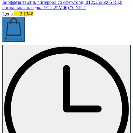
Борфреза тв.спл. гипербол.со сфер.торц. d12х25х6х65 R3,0
спиральная насечка (F12 25М06) "CNIC"
Цена
2 134₽
В корзину