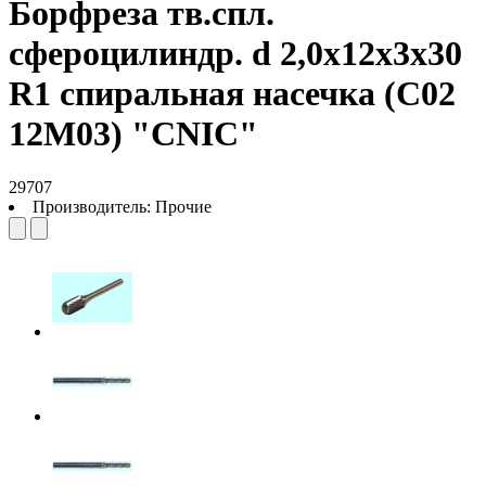
Борфреза тв.спл.
сфероцилиндр. d 2,0х12х3х30
R1 спиральная насечка (C02
12М03) "CNIC"
29707
Производитель:
Прочие