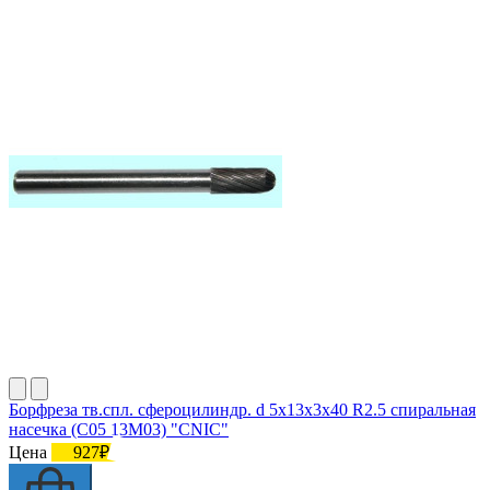
Борфреза тв.спл. сфероцилиндр. d 5х13х3х40 R2.5 спиральная
насечка (C05 13М03) "CNIC"
Цена
927₽