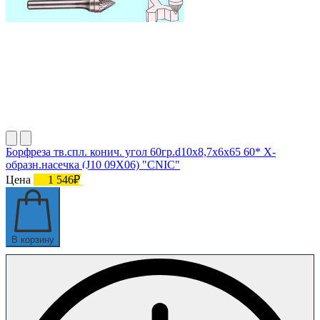
Борфреза тв.спл. конич. угол 60гр.d10х8,7х6х65 60* Х-
образн.насечка (J10 09Х06) "CNIC"
Цена
1 546₽
В корзину