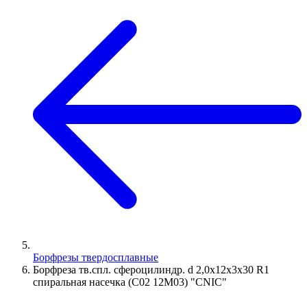
Борфрезы твердосплавные
Борфреза тв.спл. сфероцилиндр. d 2,0х12х3х30 R1
спиральная насечка (C02 12М03) "CNIC"