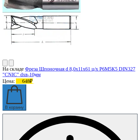
На складе
Фреза Шпоночная d 8,0х11х61 ц/х Р6М5К5 DIN327
"CNIC" dхв-10мм
Цена:
648₽
В корзину