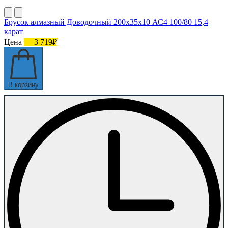
Брусок алмазный Доводочный 200х35х10 АС4 100/80 15,4
карат
Цена
3 719₽
В корзину