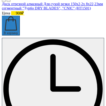
Диск отрезной алмазный Для сухой резки 150х2,2х 8х22,23мм
сегментный "Турбо DRY BLADES", "CNIC" (НT1501)
Цена
908₽
В корзину