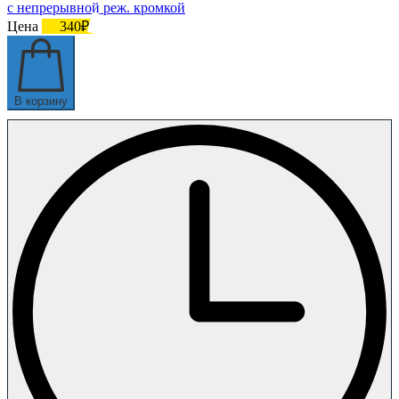
с непрерывной реж. кромкой
Цена
340₽
В корзину