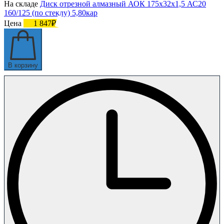
На складе
Диск отрезной алмазный АОК 175х32х1,5 АС20
160/125 (по стеклу) 5,80кар
Цена
1 847₽
В корзину