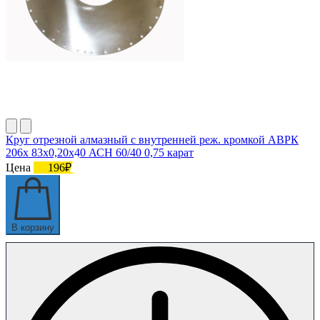
Круг отрезной алмазный с внутренней реж. кромкой АВРК
206х 83х0,20х40 АСН 60/40 0,75 карат
Цена
196₽
В корзину