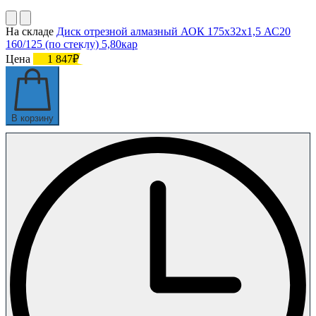
На складе
Диск отрезной алмазный АОК 175х32х1,5 АС20
160/125 (по стеклу) 5,80кар
Цена
1 847₽
В корзину