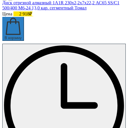
Диск отрезной алмазный 1A1R 230х2,2х7х22,2 АС65 SS/C1
500/400 М6-24 13,0 кар. сегментный Томал
Цена
2 918₽
В корзину