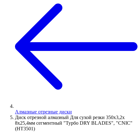
Алмазные отрезные диски
Диск отрезной алмазный Для сухой резки 350х3,2х
8х25,4мм сегментный "Турбо DRY BLADES", "CNIC"
(НT3501)