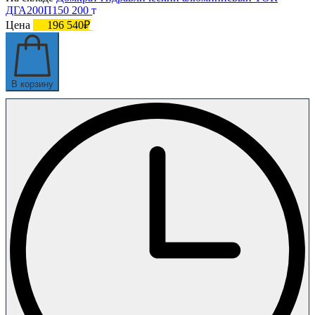
ДГА200П150 200 т
Цена
196 540₽
В корзину