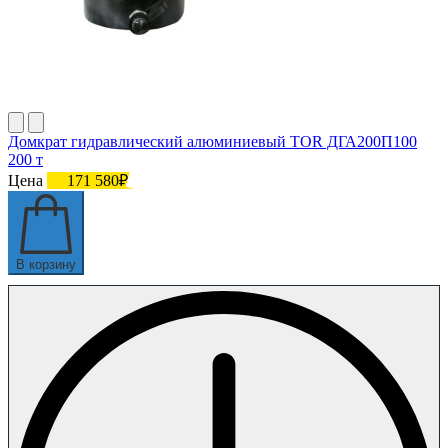
Домкрат гидравлический алюминиевый TOR ДГА200П100
200 т
Цена
171 580₽
В корзину