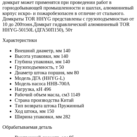
домкрат может применятся при проведении работ в
горнодобывающей промышленности и шахтах, алюминиевый
корпус искро- и пожаробезопасен в отличие от стального.
Домкраты TOR HHYG представлены с грузоподъемностью от
10 до 200тонн.Домкрат гидравлический алюминиевый TOR
HHYG-50150L (ДГА50П150), 50т
Характеристики
Внешний диаметр, мм
140
Высота упаковки, мм
140
Глубина упаковки, мм
140
Грузоподъемность, т
50
Диаметр штока поршня, мм
80
Модель
ДГА (HHYG-L)
Модель насоса
HHB-700A
Нагрузка, кН
496
Рабочий объем масла, см3
1149
Страна производства
Китай
Тип возврата штока
Пружинный
Ход штока, мм
150
Ширина упаковки, мм
282
Обрабатываемая деталь