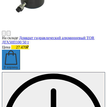
На складе
Домкрат гидравлический алюминиевый TOR
ДГА50П100 50 т
Цена
27 470₽
В корзину