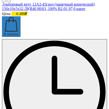
Эльборовый круг 12А2-45град.(чашечный конический)
150х10х5х32 ЛКВ40 80/63, 100% В2-01 97,0 карат
Цена
6 499₽
В корзину