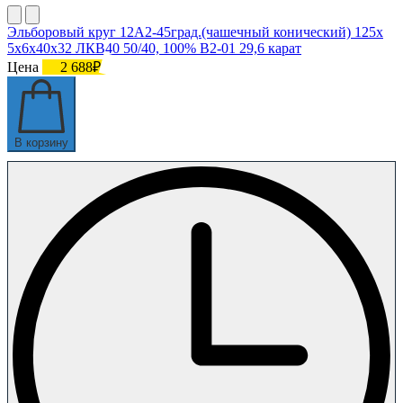
Эльборовый круг 12А2-45град.(чашечный конический) 125х
5х6х40х32 ЛКВ40 50/40, 100% В2-01 29,6 карат
Цена
2 688₽
В корзину