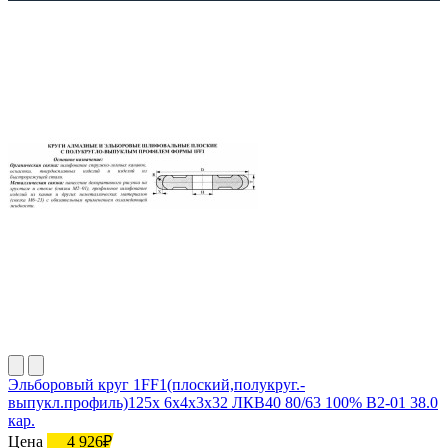
Эльборовый круг 1FF1(плоский,полукруг.-
выпукл.профиль)125х 6х4х3х32 ЛКВ40 80/63 100% В2-01 38.0
кар.
Цена
4 926₽