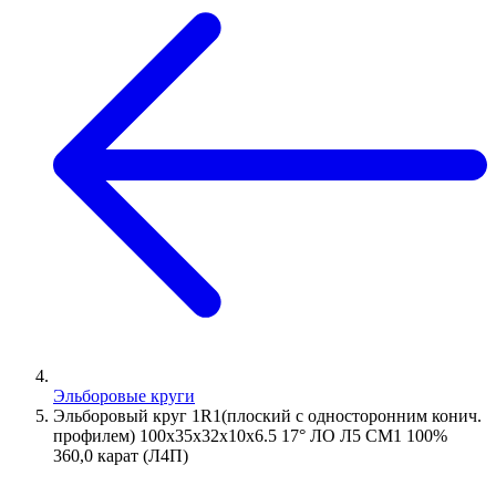
Эльборовые круги
Эльборовый круг 1R1(плоский с односторонним конич.
профилем) 100х35х32х10х6.5 17° ЛО Л5 СМ1 100%
360,0 карат (Л4П)