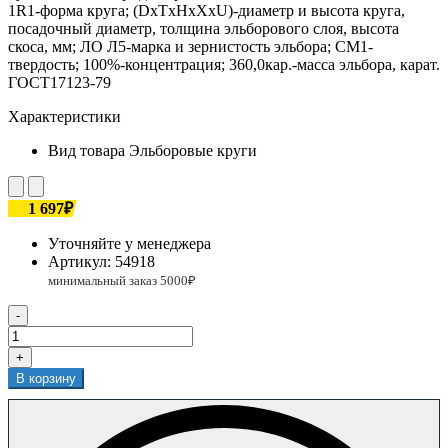
1R1-форма круга; (DxTxHxХхU)-диаметр и высота круга,
посадочный диаметр, толщина эльборового слоя, высота
скоса, мм; ЛО Л5-марка и зернистость эльбора; СМ1-
твердость; 100%-концентрация; 360,0кар.-масса эльбора, карат.
ГОСТ17123-79
Характеристики
Вид товара
Эльборовые круги
1 697₽
Уточняйте у менеджера
Артикул:
54918
-
+
В корзину