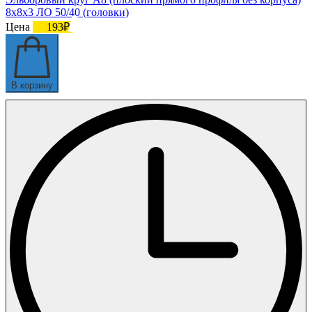
8х8х3 ЛО 50/40 (головки)
Цена
193₽
В корзину