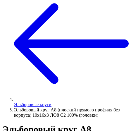
Эльборовые круги
Эльборовый круг А8 (плоский прямого профиля без
корпуса) 10х16х3 ЛО8 С2 100% (головки)
Эльборовый круг А8