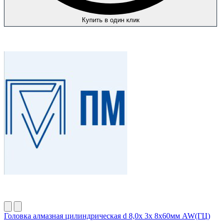
Купить в один клик
Головка алмазная цилиндрическая d 8,0х 3х 8х60мм AW(ГЦ)