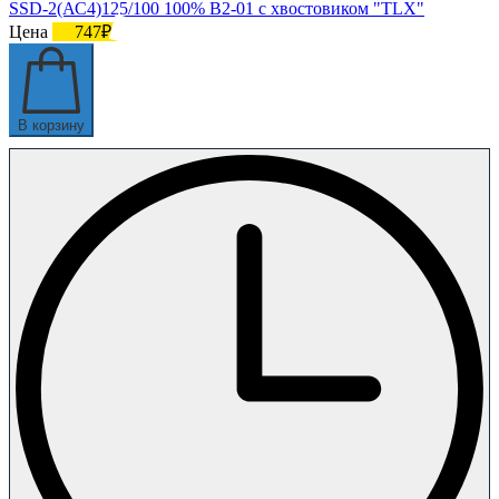
SSD-2(АС4)125/100 100% В2-01 с хвостовиком "TLX"
Цена
747₽
В корзину