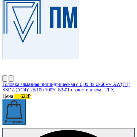
Головка алмазная цилиндрическая d 6,0х 3х 6х60мм AW(ГЦ)
SSD-2(АС4)125/100 100% В2-01 с хвостовиком "TLX"
Цена
622₽
В корзину