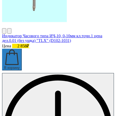
Индикатор Часового типа ИЧ-10, 0-10мм кл.точн.1 цена
дел.0.01 (без ушка) "TLX" (D102-1031)
Цена
2 858₽
В корзину