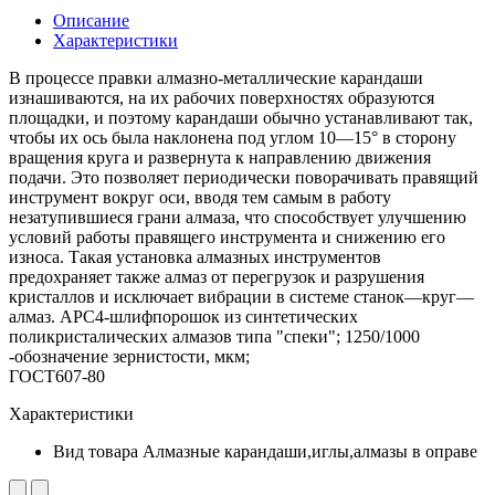
Описание
Характеристики
В процессе правки алмазно-металлические карандаши
изнашиваются, на их рабочих поверхностях образуются
площадки, и поэтому карандаши обычно устанавливают так,
чтобы их ось была наклонена под углом 10—15° в сторону
вращения круга и развернута к направлению движения
подачи. Это позволяет периодически поворачивать правящий
инструмент вокруг оси, вводя тем самым в работу
незатупившиеся грани алмаза, что способствует улучшению
условий работы правящего инструмента и снижению его
износа. Такая установка алмазных инструментов
предохраняет также алмаз от перегрузок и разрушения
кристаллов и исключает вибрации в системе станок—круг—
алмаз. АРС4-шлифпорошок из синтетических
поликристалических алмазов типа "спеки"; 1250/1000
-обозначение зернистости, мкм;
ГОСТ607-80
Характеристики
Вид товара
Алмазные карандаши,иглы,алмазы в оправе