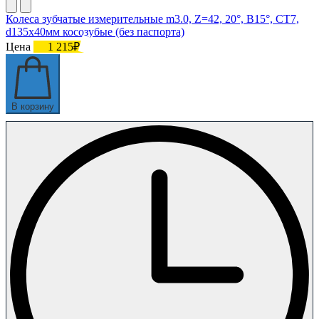
Колеса зубчатые измерительные m3.0, Z=42, 20°, B15°, СТ7,
d135х40мм косозубые (без паспорта)
Цена
1 215₽
В корзину