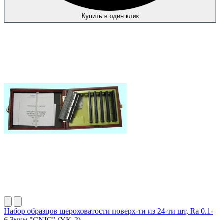
Купить в один клик
Набор образцов шероховатости поверх-ти из 24-ти шт, Ra 0.1-
6.3мкм "CNIC" (YK-2)