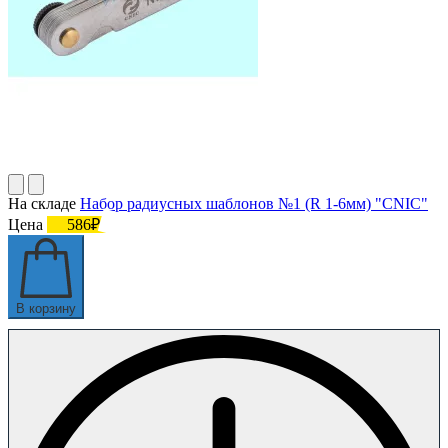
На складе
Набор радиусных шаблонов №1 (R 1-6мм) "CNIC"
Цена
586₽
В корзину