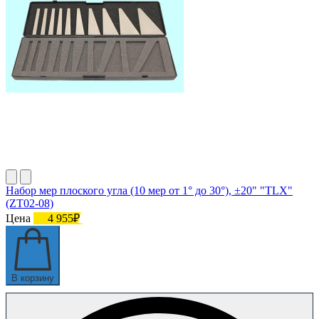
Набор мер плоского угла (10 мер от 1° до 30°), ±20" "TLX"
(ZT02-08)
Цена
4 955₽
В корзину