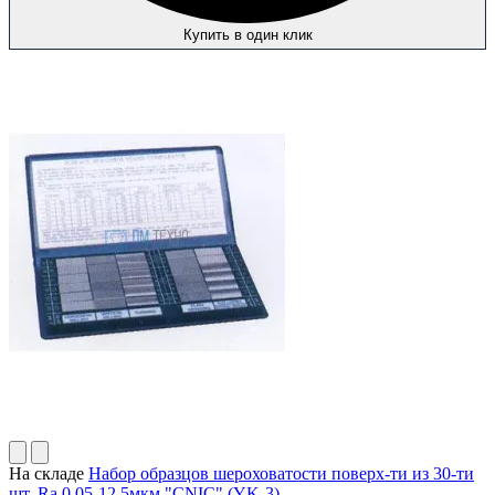
Купить в один клик
На складе
Набор образцов шероховатости поверх-ти из 30-ти
шт, Ra 0.05-12.5мкм "CNIC" (YK-3)