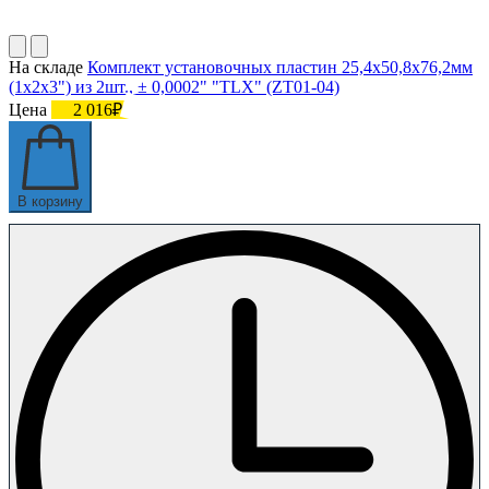
На складе
Комплект установочных пластин 25,4х50,8х76,2мм
(1х2х3") из 2шт., ± 0,0002" "TLX" (ZT01-04)
Цена
2 016₽
В корзину