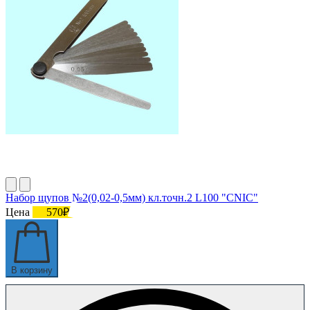
Набор щупов №2(0,02-0,5мм) кл.точн.2 L100 "CNIC"
Цена
570₽
В корзину