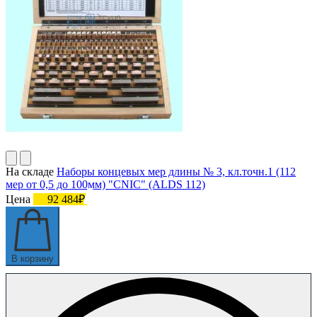
На складе
Наборы концевых мер длины № 3, кл.точн.1 (112
мер от 0,5 до 100мм) "CNIC" (ALDS 112)
Цена
92 484₽
В корзину