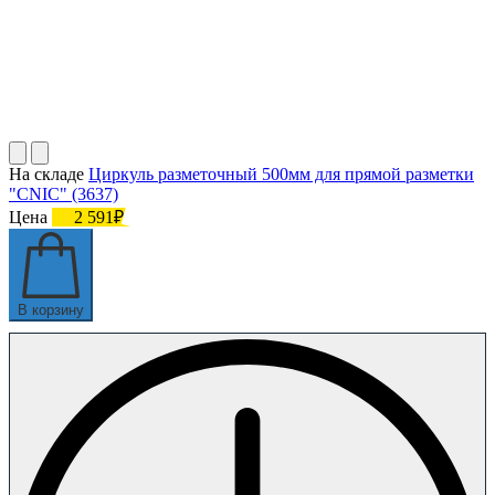
На складе
Циркуль разметочный 500мм для прямой разметки
"CNIC" (3637)
Цена
2 591₽
В корзину