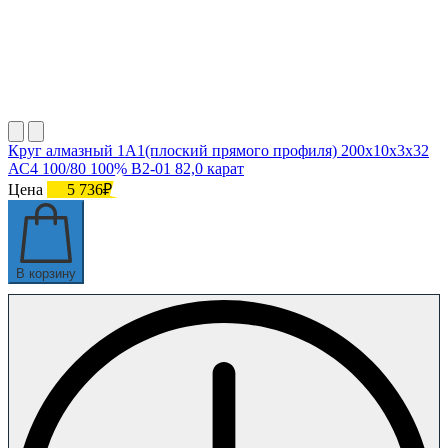
Круг алмазный 1А1(плоский прямого профиля) 200х10х3х32
АС4 100/80 100% В2-01 82,0 карат
Цена
5 736₽
В корзину