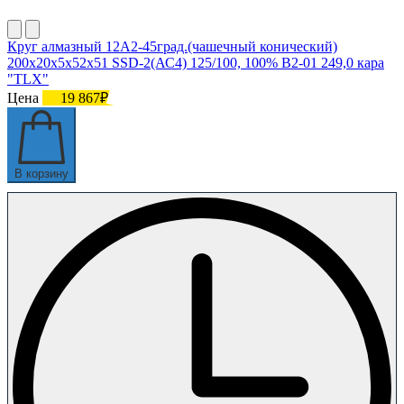
Круг алмазный 12А2-45град.(чашечный конический)
200х20х5х52х51 SSD-2(АС4) 125/100, 100% В2-01 249,0 кара
"TLX"
Цена
19 867₽
В корзину