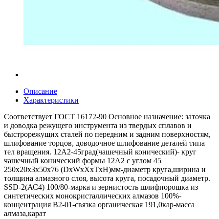
Описание
Характеристики
Соответствует ГОСТ 16172-90 Основное назначение: заточка
и доводка режущего инструмента из твердых сплавов и
быстрорежущих сталей по передним и задним поверхностям,
шлифование торцов, доводочное шлифование деталей типа
тел вращения. 12А2-45град(чашечный конический)- круг
чашечный конический формы 12А2 с углом 45
250х20х3х50х76 (DxWxXхТxH)мм-диаметр круга,ширина и
толщина алмазного слоя, высота круга, посадочный диаметр.
SSD-2(АС4) 100/80-марка и зернистость шлифпорошка из
синтетических монокристаллических алмазов 100%-
концентрация В2-01-связка органическая 191,0кар-масса
алмаза,карат