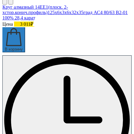
Круг алмазный 14ЕЕ1(плоск. 2-
хстор.конич.профиль)125х6х3х6х32х35град АС4 80/63 В2-01
100% 28,4 карат
Цена
3 011₽
В корзину