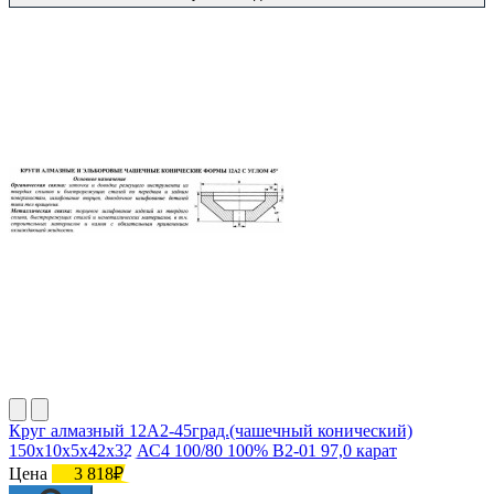
Круг алмазный 12А2-45град.(чашечный конический)
150х10х5х42х32 АС4 100/80 100% В2-01 97,0 карат
Цена
3 818₽