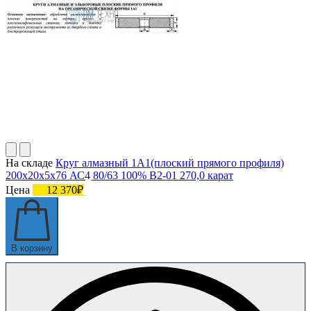
На складе
Круг алмазный 1А1(плоский прямого профиля)
200х20х5х76 АС4 80/63 100% В2-01 270,0 карат
Цена
12 370₽
В корзину