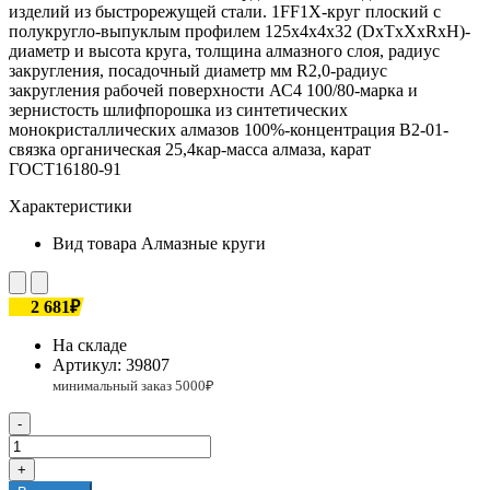
изделий из быстрорежущей стали. 1FF1X-круг плоский с
полукругло-выпуклым профилем 125х4х4х32 (DxTxXxRxH)-
диаметр и высота круга, толщина алмазного слоя, радиус
закругления, посадочный диаметр мм R2,0-радиус
закругления рабочей поверхности АС4 100/80-марка и
зернистость шлифпорошка из синтетических
монокристаллических алмазов 100%-концентрация В2-01-
связка органическая 25,4кар-масса алмаза, карат
ГОСТ16180-91
Характеристики
Вид товара
Алмазные круги
2 681₽
На складе
Артикул:
39807
-
+