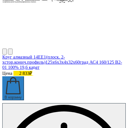
Круг алмазный 14ЕЕ1(плоск. 2-
хстор.конич.профиль)125х6х3х4х32х60град АС4 160/125 В2-
01 100% 19,6 карат
Цена
2 833₽
В корзину