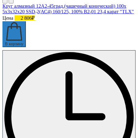
Круг алмазный 12А2-45град.(чашечный конический) 100х
5х3х32х20 SSD-2(АС4) 160/125, 100% В2-01 23,4 карат "TLX"
Цена
2 806₽
В корзину