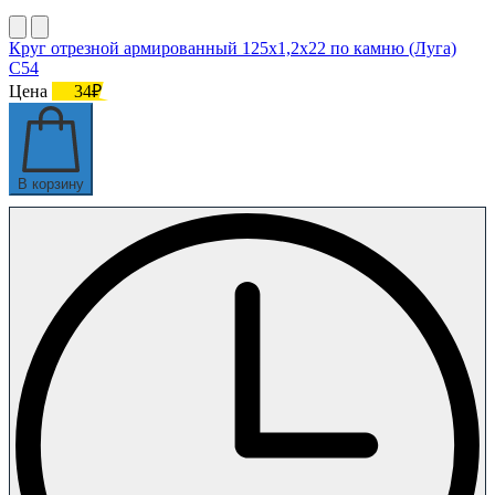
Круг отрезной армированный 125х1,2х22 по камню (Луга)
С54
Цена
34₽
В корзину