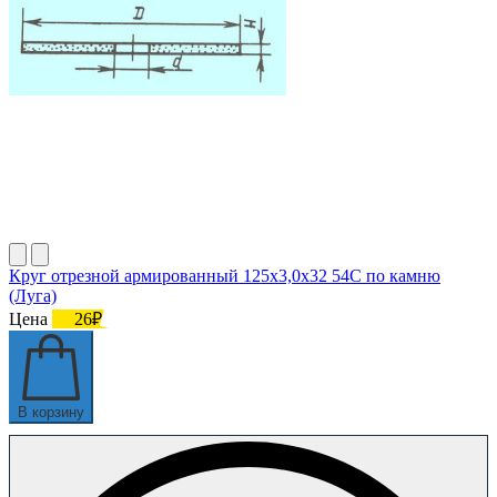
Круг отрезной армированный 125х3,0х32 54С по камню
(Луга)
Цена
26₽
В корзину