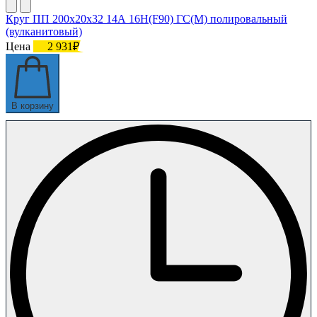
Круг ПП 200х20х32 14А 16Н(F90) ГС(M) полировальный
(вулканитовый)
Цена
2 931₽
В корзину