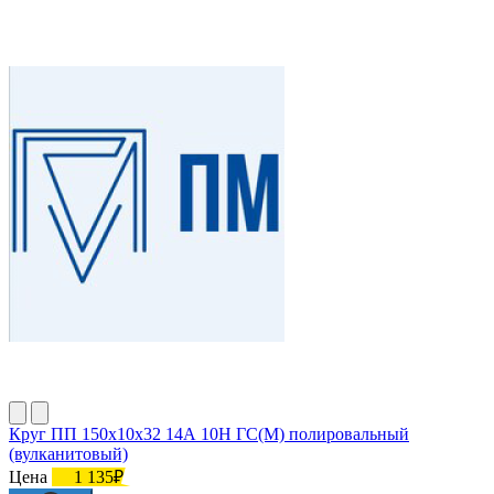
Круг ПП 150х10х32 14А 10Н ГС(М) полировальный
(вулканитовый)
Цена
1 135₽