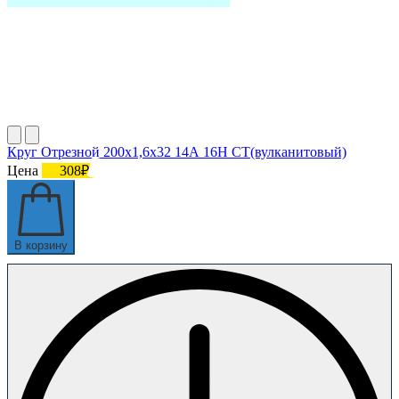
Круг Отрезной 200х1,6х32 14А 16Н СТ(вулканитовый)
Цена
308₽
В корзину