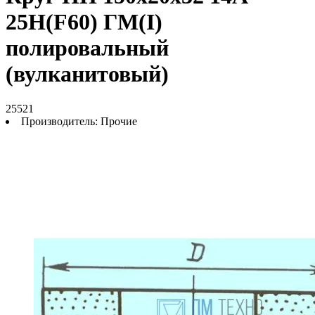
25Н(F60) ГМ(I)
полировальный
(вулканитовый)
25521
Производитель:
Прочие