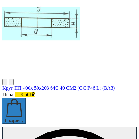
Круг ПП 400х 50х203 64С 40 СМ2 (GC F46 L) (ВАЗ)
Цена
9 661₽
В корзину