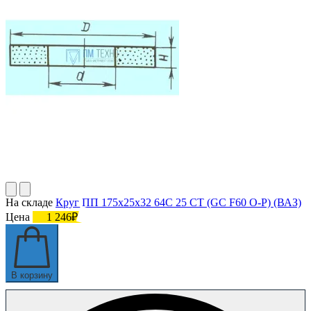
На складе
Круг ПП 175х25х32 64С 25 СТ (GC F60 О-P) (ВАЗ)
Цена
1 246₽
В корзину