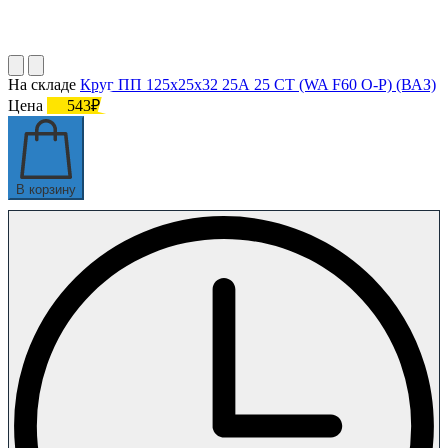
На складе
Круг ПП 125х25х32 25А 25 СТ (WA F60 O-P) (ВАЗ)
Цена
543₽
В корзину