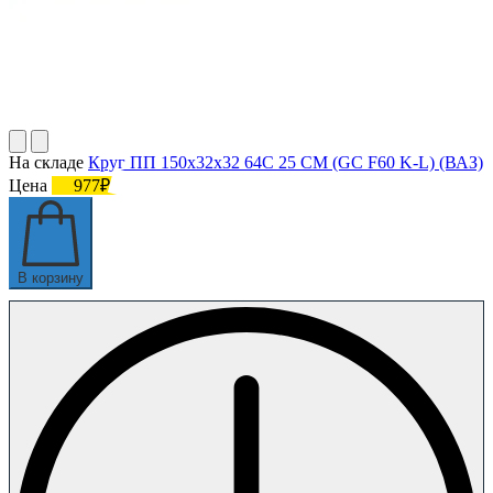
На складе
Круг ПП 150х32х32 64С 25 СМ (GC F60 K-L) (ВАЗ)
Цена
977₽
В корзину