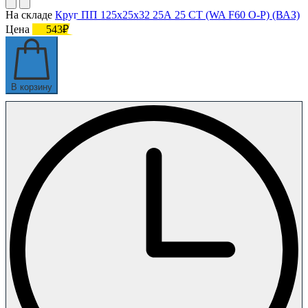
На складе
Круг ПП 125х25х32 25А 25 СТ (WA F60 O-P) (ВАЗ)
Цена
543₽
В корзину