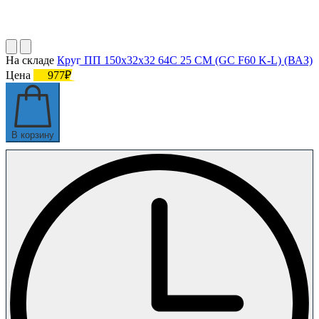
На складе
Круг ПП 150х32х32 64С 25 СМ (GC F60 K-L) (ВАЗ)
Цена
977₽
В корзину