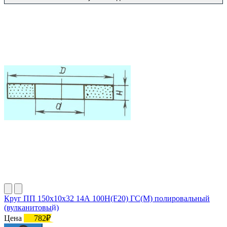
Круг ПП 150х10х32 14А 100Н(F20) ГС(M) полировальный
(вулканитовый)
Цена
782₽