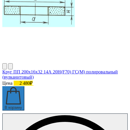
Круг ПП 200х16х32 14А 20Н(F70) ГС(M) полировальный
(вулканитовый)
Цена
2 480₽
В корзину