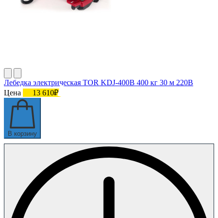
Лебедка электрическая TOR KDJ-400B 400 кг 30 м 220В
Цена
13 610₽
В корзину