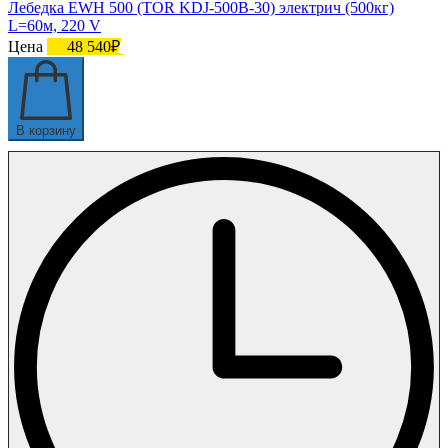
Лебедка EWH 500 (TOR KDJ-500B-30) электрич (500кг)
L=60м, 220 V
Цена
48 540₽
В корзину