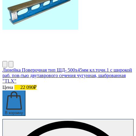
Линейка Поверочная тип ШД- 500х45мм кл.точн.1 с широкой
раб. пов-тью двутаврового сечения чугунная, шаброванная
"TLX"
Цена
22 090₽
В корзину