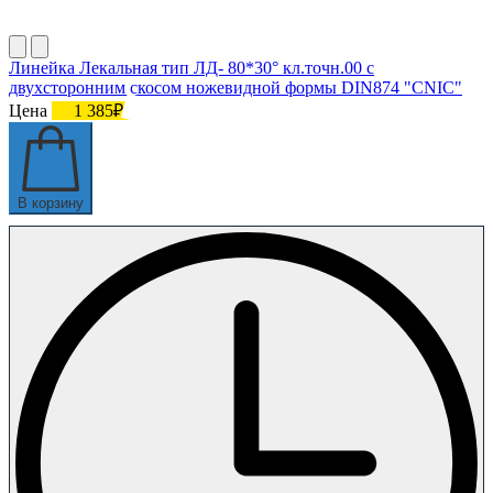
Линейка Лекальная тип ЛД- 80*30° кл.точн.00 с
двухсторонним скосом ножевидной формы DIN874 "CNIC"
Цена
1 385₽
В корзину