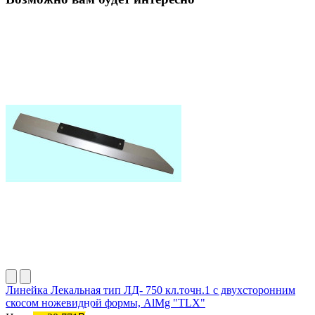
Линейка Лекальная тип ЛД- 750 кл.точн.1 с двухсторонним
скосом ножевидной формы, AlMg "TLX"