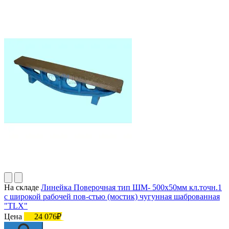
На складе
Линейка Поверочная тип ШМ- 500х50мм кл.точн.1
с широкой рабочей пов-стью (мостик) чугунная шаброванная
"TLX"
Цена
24 076₽