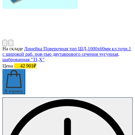
На складе
Линейка Поверочная тип ШД-1000х60мм кл.точн.1
с широкой раб. пов-тью двутаврового сечения чугунная,
шаброванная "TLX"
Цена
42 901₽
В корзину