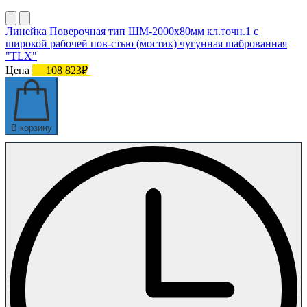
Линейка Поверочная тип ШМ-2000х80мм кл.точн.1 с
широкой рабочей пов-стью (мостик) чугунная шаброванная
"TLX"
Цена
108 823₽
В корзину