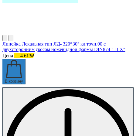
Линейка Лекальная тип ЛД- 320*30° кл.точн.00 с
двухсторонним скосом ножевидной формы DIN874 "TLX"
Цена
4 613₽
В корзину