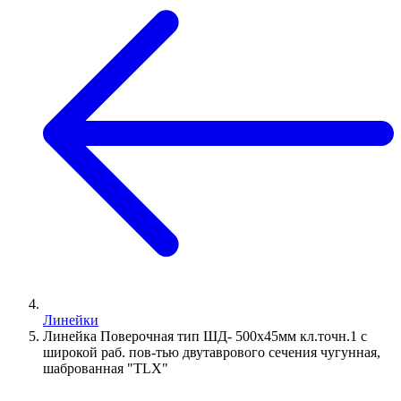
Линейки
Линейка Поверочная тип ШД- 500х45мм кл.точн.1 с
широкой раб. пов-тью двутаврового сечения чугунная,
шаброванная "TLX"