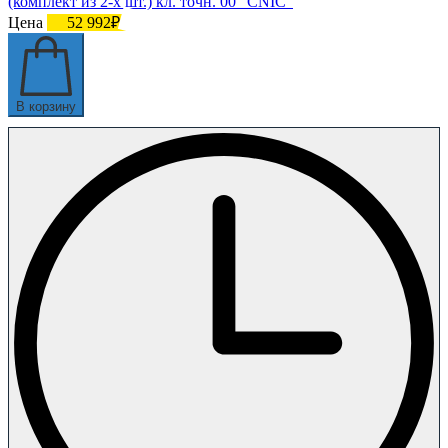
(комплект из 2-х шт.) кл. точн. 00 "CNIC"
Цена
52 992₽
В корзину