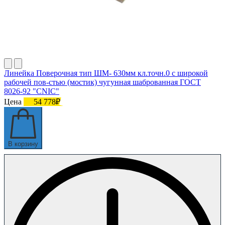
Линейка Поверочная тип ШМ- 630мм кл.точн.0 с широкой
рабочей пов-стью (мостик) чугунная шаброванная ГОСТ
8026-92 "CNIC"
Цена
54 778₽
В корзину