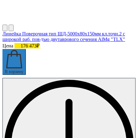
Линейка Поверочная тип ШД-5000х80х150мм кл.точн.2 с
широкой раб. пов-тью двутаврового сечения AlMg "TLX"
Цена
176 473₽
В корзину