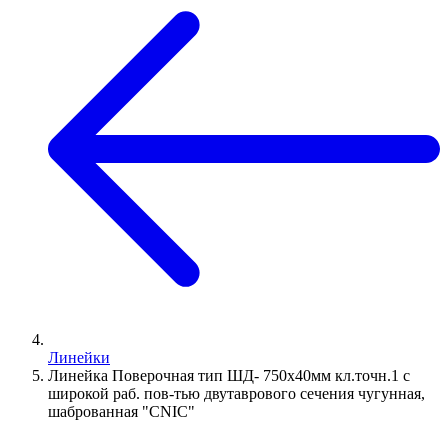
Линейки
Линейка Поверочная тип ШД- 750х40мм кл.точн.1 с
широкой раб. пов-тью двутаврового сечения чугунная,
шаброванная "CNIC"