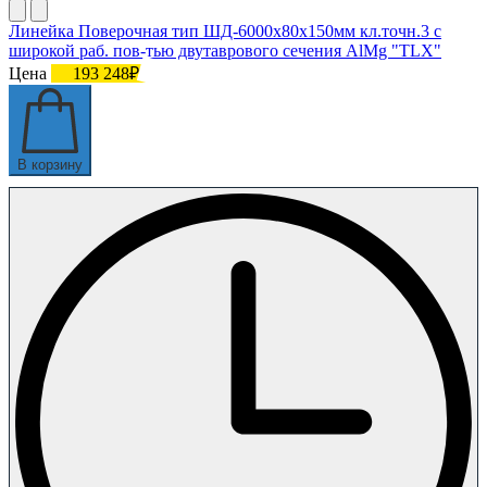
Линейка Поверочная тип ШД-6000х80х150мм кл.точн.3 с
широкой раб. пов-тью двутаврового сечения AlMg "TLX"
Цена
193 248₽
В корзину