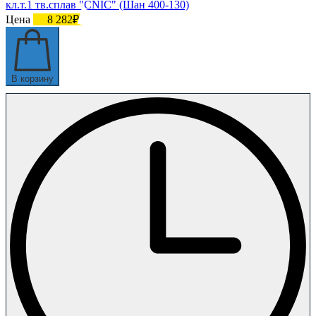
кл.т.1 тв.сплав "CNIC" (Шан 400-130)
Цена
8 282₽
В корзину