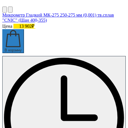
Микрометр Гладкий МК-275 250-275 мм (0,001) тв.сплав
"CNIC" (Шан 400-355)
Цена
13 902₽
В корзину