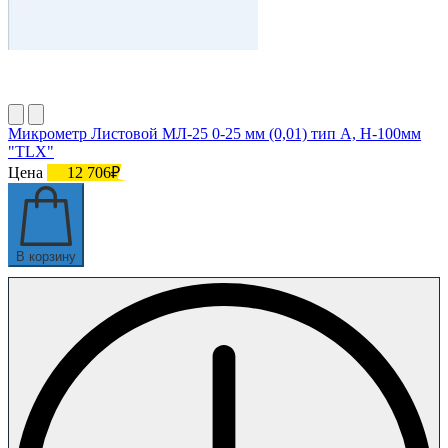
Микрометр Листовой МЛ-25 0-25 мм (0,01) тип А, Н-100мм
"TLX"
Цена
12 706₽
В корзину