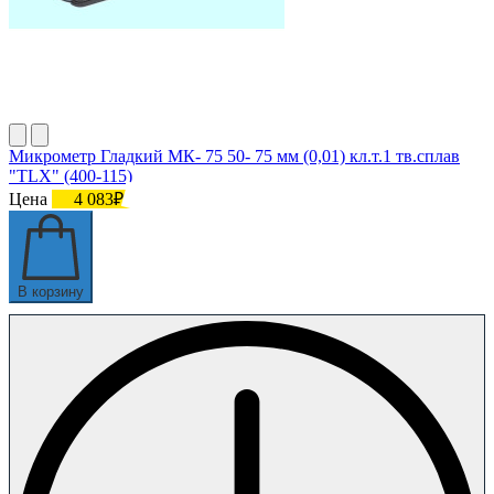
Микрометр Гладкий МК- 75 50- 75 мм (0,01) кл.т.1 тв.сплав
"TLX" (400-115)
Цена
4 083₽
В корзину