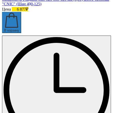
"CNIC" (Шан 400-125)
Цена
6 877₽
В корзину