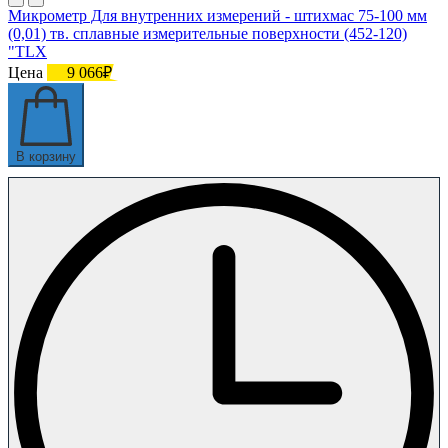
Микрометр Для внутренних измерений - штихмас 75-100 мм
(0,01) тв. сплавные измерительные поверхности (452-120)
"TLX
Цена
9 066₽
В корзину