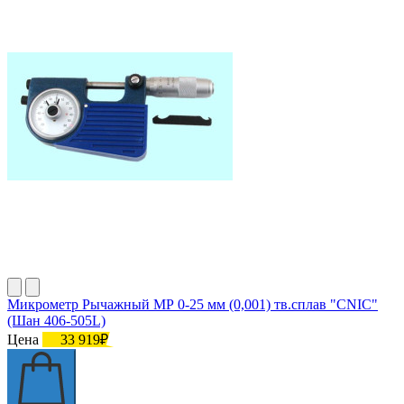
Микрометр Рычажный МР 0-25 мм (0,001) тв.сплав "CNIC"
(Шан 406-505L)
Цена
33 919₽