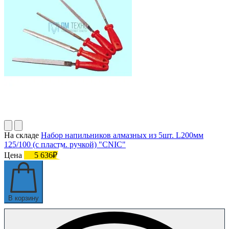
На складе
Набор напильников алмазных из 5шт. L200мм
125/100 (с пластм. ручкой) "CNIC"
Цена
5 636₽
В корзину