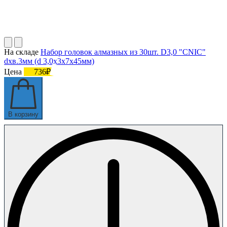
На складе
Набор головок алмазных из 30шт. D3,0 "CNIC"
dхв.3мм (d 3,0х3х7х45мм)
Цена
736₽
В корзину