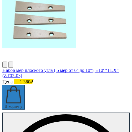
Набор мер плоского угла ( 5 мер от 6° до 10°), ±10' "TLX"
(ZT02-03)
Цена
1 360₽
В корзину