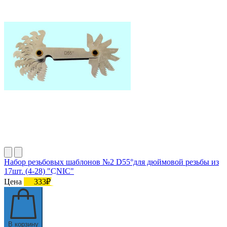
Набор резьбовых шаблонов №2 D55°для дюймовой резьбы из
17шт. (4-28) "CNIC"
Цена
333₽
В корзину