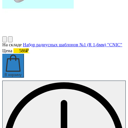
На складе
Набор радиусных шаблонов №1 (R 1-6мм) "CNIC"
Цена
586₽
В корзину