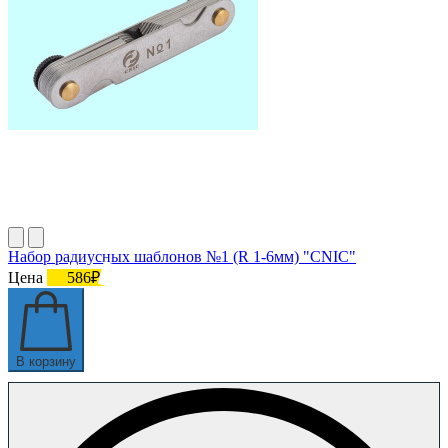
Набор радиусных шаблонов №1 (R 1-6мм) "CNIC"
Цена
586₽
В корзину