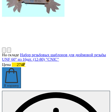
На складе
Набор резьбовых шаблонов для дюймовой резьбы
UNF 60° из 16шт. (12-80) "CNIC"
Цена
274₽
В корзину