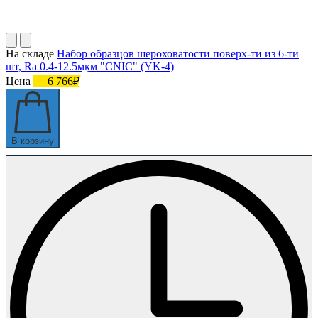
На складе
Набор образцов шероховатости поверх-ти из 6-ти
шт, Ra 0.4-12.5мкм "CNIC" (YK-4)
Цена
6 766₽
В корзину