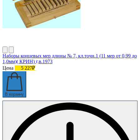
Наборы концевых мер длины № 7, кл.точн.1 (11 мер от 0,99 до
1,0мм)( КРИН) г.в.1973
Цена
5 227₽
В корзину