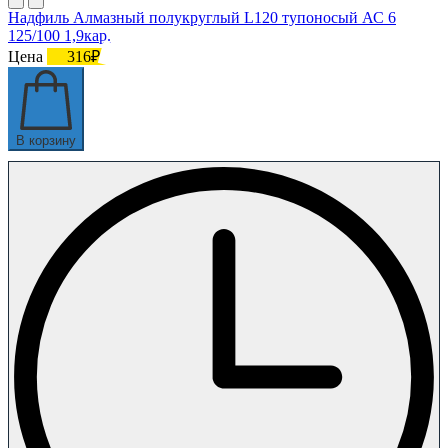
Надфиль Алмазный полукруглый L120 тупоносый АС 6
125/100 1,9кар.
Цена
316₽
В корзину