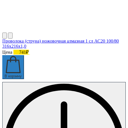
Проволока (струна) ножовочная алмазная 1 сл АС20 100/80
316х216х1,0
Цена
741₽
В корзину