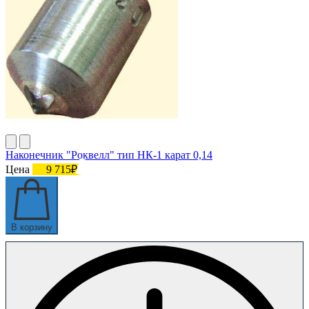
Наконечник "Роквелл" тип НК-1 карат 0,14
Цена
9 715₽
В корзину