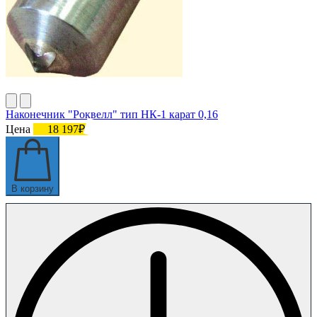
Наконечник "Роквелл" тип НК-1 карат 0,16
Цена
18 197₽
В корзину