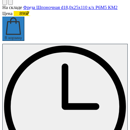
На складе
Фреза Шпоночная d18,0х25х110 к/х Р6М5 КМ2
Цена
896₽
В корзину