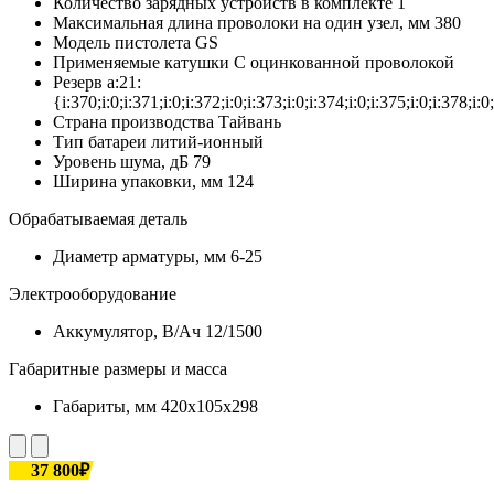
Количество зарядных устройств в комплекте
1
Максимальная длина проволоки на один узел, мм
380
Модель пистолета
GS
Применяемые катушки
С оцинкованной проволокой
Резерв
a:21:
{i:370;i:0;i:371;i:0;i:372;i:0;i:373;i:0;i:374;i:0;i:375;i:0;i:378;i:0;
Страна производства
Тайвань
Тип батареи
литий-ионный
Уровень шума, дБ
79
Ширина упаковки, мм
124
Обрабатываемая деталь
Диаметр арматуры, мм
6-25
Электрооборудование
Аккумулятор, В/Ач
12/1500
Габаритные размеры и масса
Габариты, мм
420x105x298
37 800₽