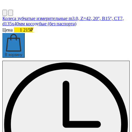
Колеса зубчатые измерительные m3.0, Z=42, 20°, B15°, СТ7,
d135х40мм косозубые (без паспорта)
Цена
1 215₽
В корзину