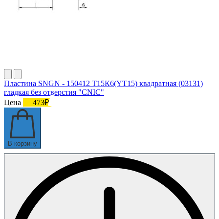
Пластина SNGN - 150412 Т15К6(YT15) квадратная (03131)
гладкая без отверстия "CNIC"
Цена
473₽
В корзину