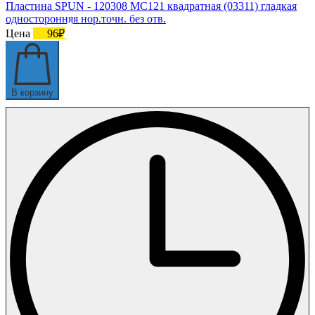
Пластина SPUN - 120308 МС121 квадратная (03311) гладкая
односторонняя нор.точн. без отв.
Цена
96₽
В корзину