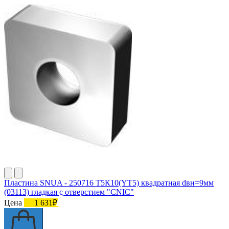
Пластина SNUA - 250716 Т5К10(YT5) квадратная dвн=9мм
(03113) гладкая с отверстием "CNIC"
Цена
1 631₽