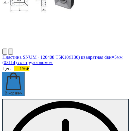
Пластина SNUM - 120408 Т5К10(Н30) квадратная dвн=5мм
(03114) со стружколомом
Цена
156₽
В корзину