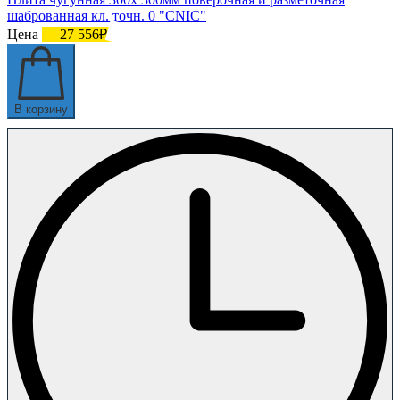
шаброванная кл. точн. 0 "CNIC"
Цена
27 556₽
В корзину