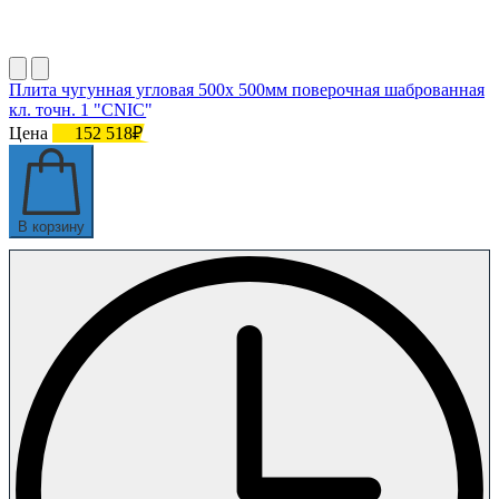
Плита чугунная угловая 500х 500мм поверочная шаброванная
кл. точн. 1 "CNIC"
Цена
152 518₽
В корзину