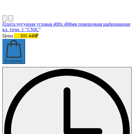
Плита чугунная угловая 400х 400мм поверочная шаброванная
кл. точн. 1 "CNIC"
Цена
101 448₽
В корзину